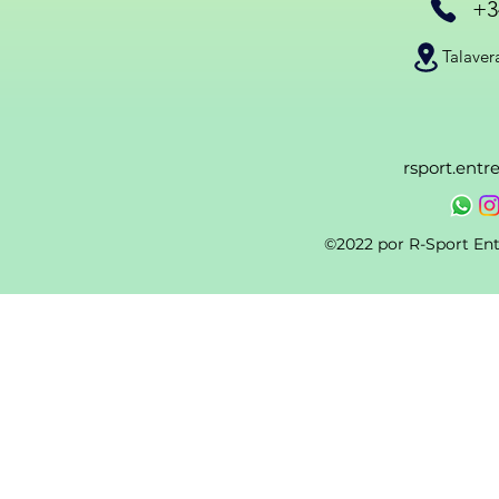
+3
Talaver
rsport.ent
©2022 por R-Sport En